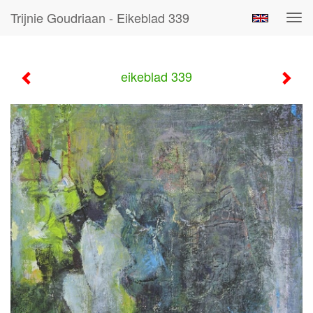
Trijnie Goudriaan - Eikeblad 339
Tog
navi
eikeblad 339